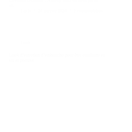
Envolées Océanes ? Audrey peux-tu nous parler
un…
Lucie
24 janvier 2020
2 commentaires
Look
Look d’entretien d’embauche pour être confiante en
soi et positive