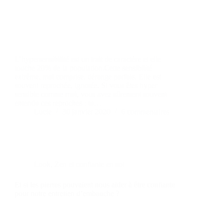
L’hypersensibilité est un trait de caractère et elle
touche 20% de la population.Cette sensibilité
extrême, mal comprise, dérange parfois. Elle est
souvent reprochée, ignorée. Si vous êtes hyper
sensible comme moi, vous avez sûrement souvent
entendu ces reproches : tu…
Lucie
30 janvier 2020
6 commentaires
Look
,
Zen et confiante en soi
Et si les pierres pouvaient nous aider à être confiante
pour notre entretien d’embauche ?