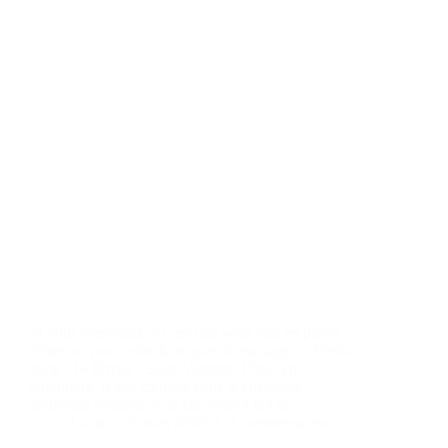
Si vous atterrissez là c’est que vous êtes en pleine
réflexion pour votre faire-part de mariage…. Flash-
back : 14 février : Saint-Valentin. Dîner en
amoureux, le feu crépitait dans la cheminée,
ambiance boudoir, il ou elle vous a fait sa…
Lucie
9 mars 2020
3 commentaires