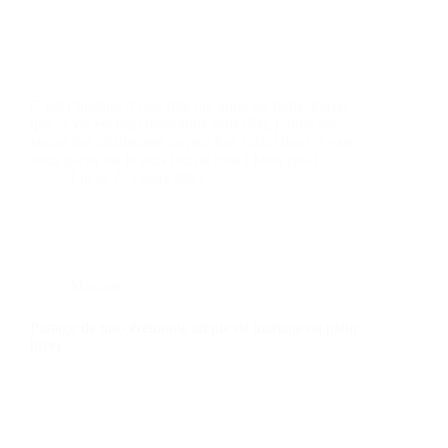
C’est l’histoire d’une fille qui aime les défis. Parce
que la vie est trop monotone sans défi, j’aime me
lancer des challenges un peu fou. Celui dont je vais
vous parler est le plus fou de tous ! Mon chéri…
Lucie
3 mars 2021
Mariage
Partage de ma cérémonie laïque de mariage en plein
hiver