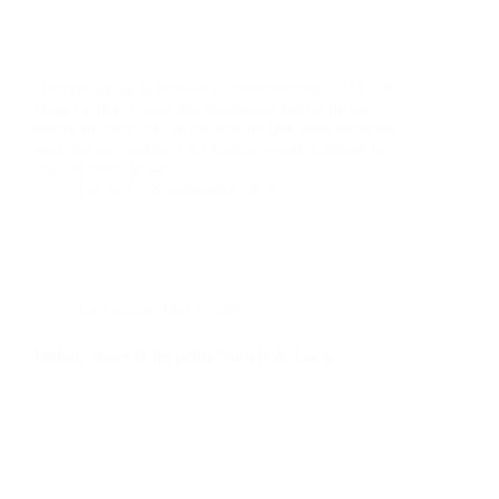
Décryptage de la tendance automne/hiver 2021 – It
Bags Le décryptage des tendances fait partie du
travail de créatrice. Je me suis dit que vous aimeriez
peut-être en profiter ? La fashion-week a donné le
ton, cet hiver le sac…
Lucie
28 septembre 2021
La marque
,
Mes invités
Malefic shoes & les petits Nœuds de Lucie