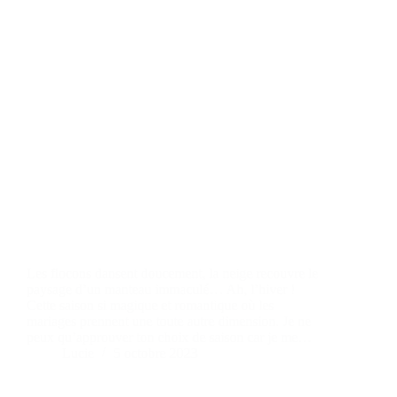
Les flocons dansent doucement, la neige recouvre le
paysage d’un manteau immaculé… Ah, l’hiver !
Cette saison si magique et romantique où les
mariages prennent une toute autre dimension. Je ne
peux qu’approuver ton choix de saison car je me…
Lucie
5 octobre 2023