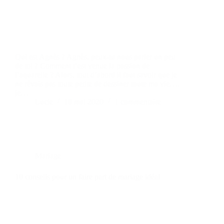
Qui est Agnès ? Agnès, peux-tu nous parler un peu
de toi ? Comment t’est venue la passion de
l’aquarelle ? Alors, tout d’abord il faut savoir que je
ne rêvais pas toute petite de dessiner toute ma vie….
je…
Lucie
18 mai 2020
1 commentaire
Mariage
10 conseils pour un faire part de mariage idéal