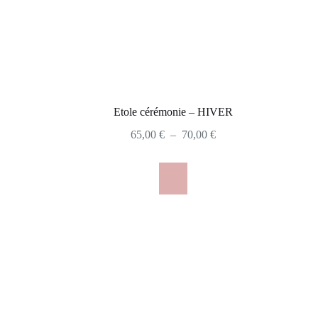
Etole cérémonie – HIVER
65,00
€
–
70,00
€