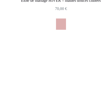
Etole de mariage HIVER – mailles douces chinées
70,00
€