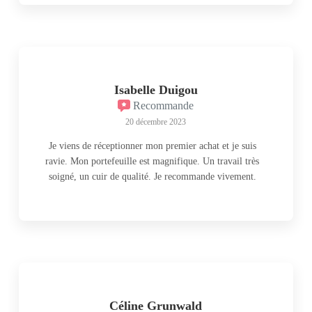
s'est la garantie de faire plaisir et pourquoi pas de se
faire plaisir également. Bravo Lucie pour ton
investissement et ton talent.
Isabelle Duigou
Recommande
20 décembre 2023
Je viens de réceptionner mon premier achat et je suis
ravie. Mon portefeuille est magnifique. Un travail très
soigné, un cuir de qualité. Je recommande vivement.
Céline Grunwald