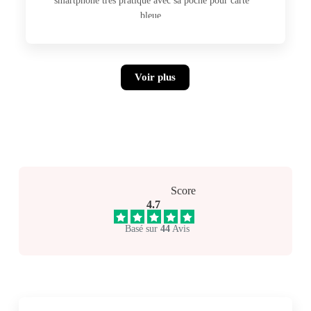
smartphone très pratique avec sa poche pour carte
bleue.
Voir plus
Score
4.7
Basé sur
44
Avis