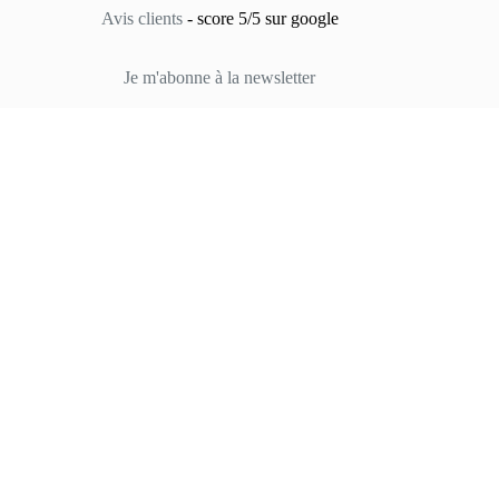
Avis clients
- score 5/5 sur google
Je m'abonne à la newsletter
Atelier Les petits Nœuds de Lucie
Créations d’atelier fabriquées en France
Atelier situé près de Nantes
Fabrication en séries très limitées
Atelier situé près de Nantes
Fabrication en séries très limitées