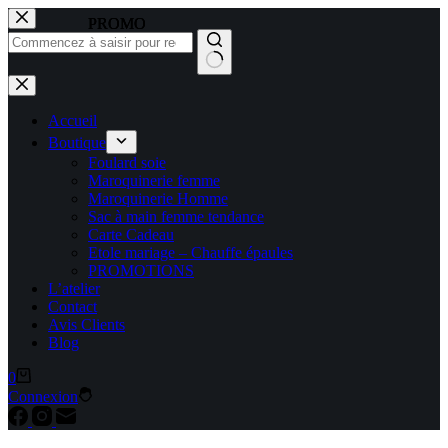
PROMO
PROMO
PROMO
Accueil
Boutique
Foulard soie
Maroquinerie femme
Maroquinerie Homme
Sac à main femme tendance
Carte Cadeau
Etole mariage – Chauffe épaules
PROMOTIONS
L’atelier
Contact
Avis Clients
Blog
0
Connexion