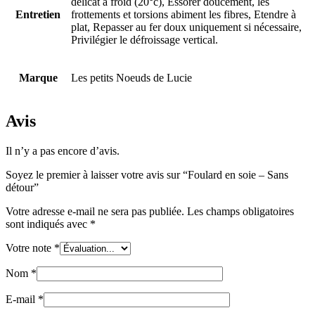
délicat à froid (20°c), Essorer doucement, les
Entretien
frottements et torsions abiment les fibres, Etendre à
plat, Repasser au fer doux uniquement si nécessaire,
Privilégier le défroissage vertical.
Marque
Les petits Noeuds de Lucie
Avis
Il n’y a pas encore d’avis.
Soyez le premier à laisser votre avis sur “Foulard en soie – Sans
détour”
Votre adresse e-mail ne sera pas publiée.
Les champs obligatoires
sont indiqués avec
*
Votre note
*
Nom
*
E-mail
*