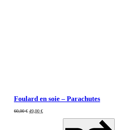
Foulard en soie – Parachutes
60,00
€
49,00
€